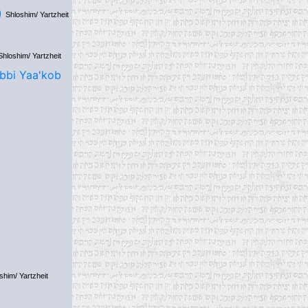
)
Shloshim/ Yartzheit
Shloshim/ Yartzheit
bbi Yaa'kob
shim/ Yartzheit