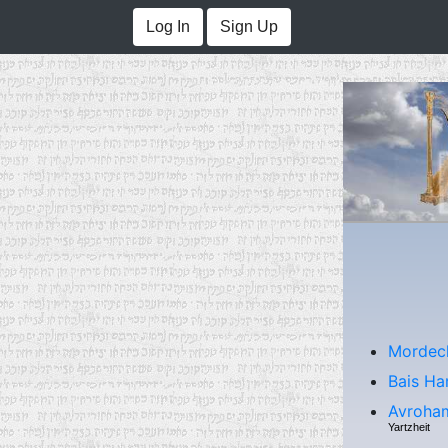
Log In
Sign Up
Mordech
Bais Ha
Avroham
Yartzheit