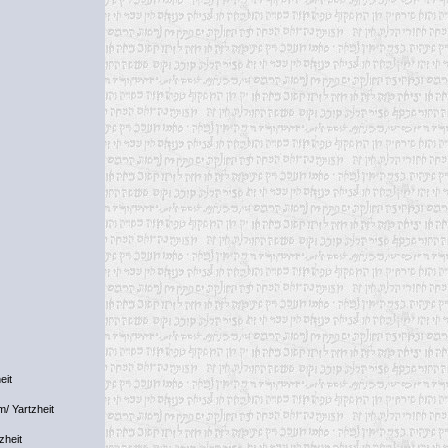
eit
m/ Yartzheit
zheit