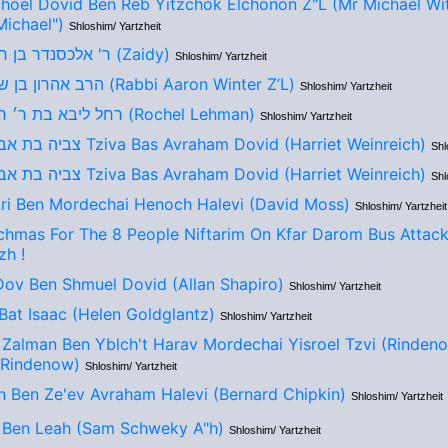
hoel Dovid Ben Reb Yitzchok Elchonon Z"L (Mr Michael Wi
Michael")
Shloshim/ Yartzheit
ר' אלכסנדר בן ר' אברהם (Zaidy)
Shloshim/ Yartzheit
הרב אהרון בן שמואל ז׳ל (Rabbi Aaron Winter Z’L)
Shloshim/ Yartzheit
רחל ליבא בת ר׳ חיים יעקב (Rochel Lehman)
Shloshim/ Yartzheit
צביה בת אברהם דוד Tziva Bas Avraham Dovid (Harriet Weinreich)
Shl
צביה בת אברהם דוד Tziva Bas Avraham Dovid (Harriet Weinreich)
Shl
ri Ben Mordechai Henoch Halevi (David Moss)
Shloshim/ Yartzheit
ichmas For The 8 People Niftarim On Kfar Darom Bus Attack 
zh !
ov Ben Shmuel Dovid (Allan Shapiro)
Shloshim/ Yartzheit
Bat Isaac (Helen Goldglantz)
Shloshim/ Yartzheit
Zalman Ben Yblch't Harav Mordechai Yisroel Tzvi (Rinden
 Rindenow)
Shloshim/ Yartzheit
n Ben Ze'ev Avraham Halevi (Bernard Chipkin)
Shloshim/ Yartzheit
 Ben Leah (Sam Schweky A"h)
Shloshim/ Yartzheit