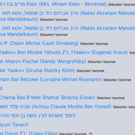
מרים בת דוד אלימלך Klein (Mrs. Miriam Klein - Montreal)
Shloshim/ Yartzhei
הרב אברהם דוד בן שמואל, עיט (Rabbi Abraham Mandelbaum And
ona Mandelbaum)
Shloshim/ Yartzheit
הרב אברהם דוד בן שמואל, עיט (Rabbi Abraham Mandelbaum And
ona Mandelbaum)
Shloshim/ Yartzheit
s R' Chaim Michel (Leah Ginsberg)
Shloshim/ Yartzheit
 Yaakov Ben Moshe Yehuda Z"L (Yaakov (Eugene) Kraus)
Shl
at Aharon Fischel (Sandy Wengrofsky)
Shloshim/ Yartzheit
Bat Yaakov (Grunia Slutzky Kohn)
Shloshim/ Yartzheit
riam Bat Betzalel (Lorraine Mirrian Rosmarin)
Shloshim/ Yartzheit
it
Charna Bas R Meir Shamai (Bracha Eisner)
Shloshim/ Yartzheit
אבינו קלוד משה בן יוסף (Avinou Claude Moshe Ben Yossef)
Shloshim/ Yartz
לימוד משניות לע"נ משה בן יוסף וחיה
iyum Tanach
t David Z'L' (Daisy Elias)
Shloshim/ Yartzheit