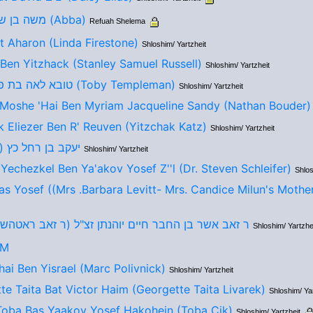
משה בן שרה הנדל (Abba)
Refuah Shelema
t Aharon (Linda Firestone)
Shloshim/ Yartzheit
Ben Yitzhack (Stanley Samuel Russell)
Shloshim/ Yartzheit
טובא לאה בת פנחס צבי (Toby Templeman)
Shloshim/ Yartzheit
Moshe 'Hai Ben Myriam Jacqueline Sandy (Nathan Bouder)
k Eliezer Ben R' Reuven (Yitzchak Katz)
Shloshim/ Yartzheit
יעקב בן רחל כץ )
Shloshim/ Yartzheit
Yechezkel Ben Ya'akov Yosef Z''l (Dr. Steven Schleifer)
Shlos
as Yosef ((Mrs .Barbara Levitt- Mrs. Candice Milun's Mothe
ר זאב אשר בן החבר חיים יוהנתן זצ"ל (ר זאב ראטהש)
Shloshim/ Yartzhe
IM
ai Ben Yisrael (Marc Polivnick)
Shloshim/ Yartzheit
te Taita Bat Victor Haim (Georgette Taita Livarek)
Shloshim/ Yar
Toba Bas Yaakov Yosef Hakohein (Toba Cik)
Shloshim/ Yartzheit