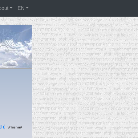
bout
EN
th)
Shloshim/