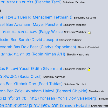
בלאנש בת עזרא מאיר ופֲרְחָה (Blanche Tarzi)
Shloshim/ Yartzheit
oel Tzvi Z"l Ben R' Menachem Fettman ()
Shloshim/ Yartzheit
sef Ben Avraham (Mayer Penstein)
Shloshim/ Yartzheit
פיגא בראנא בת חנניה יו"ט ליפא (Faigy Weiss)
Shloshim/ Yartzheit
issim Ben Sarah (David Joseph)
Shloshim/ Yartzheit
Devorah Bas Dov Bear (Gladys Koppelman)
Shloshim/ Yartzheit
צפורה בת אברהם צבי ע״ה (Robin Niman A"H)
Shloshim/ Yartzheit
Bas R' Levi Yosef (Edith Silverman)
Shloshim/ Yartzheit
באטשיא בת שמשון (Bacia Orzel)
Shloshim/ Yartzheit
eah Bas Yitchok Dov (Pearl Tobias)
Shloshim/ Yartzheit
yon Ben Ze'ev Avraham Halevi (Bernard Chipkin)
Shloshim/ Yartzh
בחר יונתן דב ע״ה בן נחמן נ״יה (Yonasan (Yoni) Dov Vaiselberg)
Shloshi
הרב שמעון ע"ה בן יבלחט"א הרב אפרים זלמן (Shimon Potash)
Shloshim/ Yart