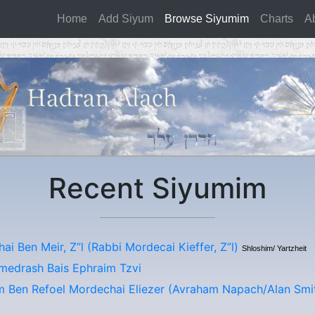
Home
(current)
Add Siyum
Browse Siyumim
Charts
A
Recent Siyumim
ai Ben Meir, Z”l (Rabbi Mordecai Kieffer, Z”l)
Shloshim/ Yartzheit
medrash Bais Ephraim Tzvi
 Ben Refoel Mordechai Eliezer (Avraham Napach/Alan Smi