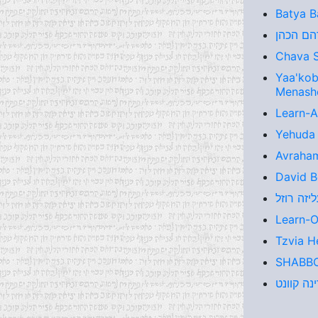
Batya B
Chava S
Yaa'kob
Menash
Learn-
Yehuda 
Avraham
David B
Learn-
Tzvia H
SHABBO