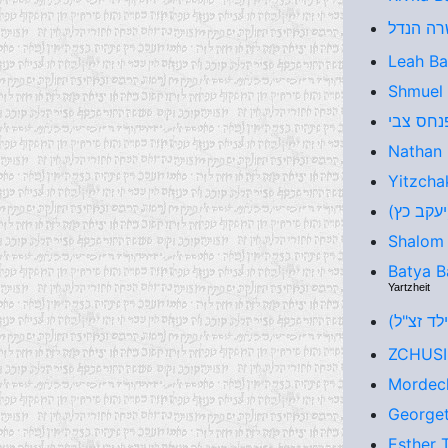
Leah Ba
Shmuel 
Nathan 
Yitzcha
(יעקב כץ
Shalom 
Batya B
Yartzheit
ילד זצ"ל
ZCHUS
Mordech
Georget
Esther 