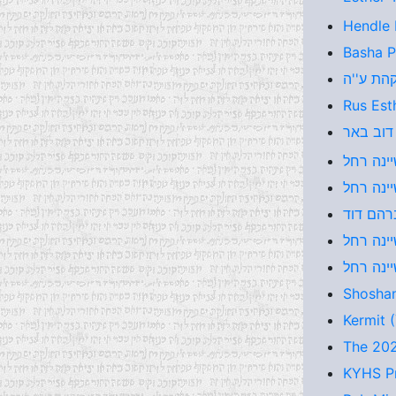
Hendle 
Basha P
Rus Est
Shoshan
Kermit 
The 202
KYHS Pr