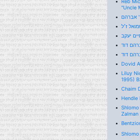
Reb Mic
"Uncle 
Dovid A
Liluy N
1995) B
Chaim D
Hendle 
Shlomo 
Zalman
Bentzio
Shlomo