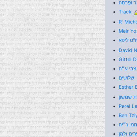
Track
R' Mich
Meir Yo
David N
Gittel 
שלושים
Esther 
Perel L
Ben Tzi