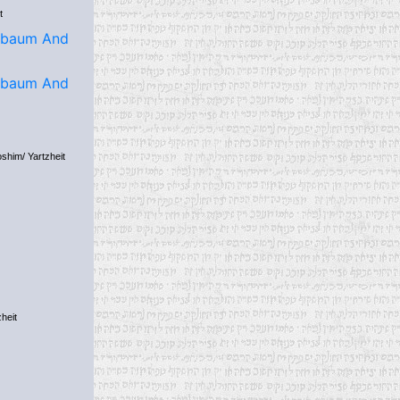
t
oshim/ Yartzheit
heit