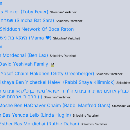
m
s Eliezer (Toby Feuer)
Shloshim/ Yartzheit
שמחה בת שרה (Simcha Bat Sara)
Shloshim/ Yartzheit
 Shidduch Network Of Boca Raton
מינקא בת משה שמואל (Mama ❤️)
Shloshim/ Yartzheit
m
 Mordechai (Ben Lax)
Shloshim/ Yartzheit
avid Yeshivah Family
B Yosef Chaim Hakohen (Gitty Greenberger)
Shloshim/ Yartzheit
ishaya Ben Yichezkel Halevi (Rabbi Shaya Kilimnick)
Shloshim/
בו"ק אדונינו מורינו ורבינו מוה''ר ר' ישראל משה בן כ''ק אדונינו מורי
הרב ר' אברהם יעקב זצוק"ל (.)
Shloshim/ Yartzheit
Moshe Ben HaChaver Chaim (Rabbi Manfred Gans)
Shloshim/ Ya
 Bas Yehuda Leib (Linda Huglin)
Shloshim/ Yartzheit
Esther Bas Mordichai (Ruthie Dahan)
Shloshim/ Yartzheit