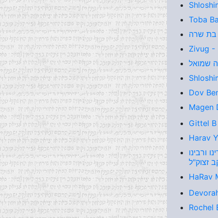
Shloshi
Toba Ba
Zivug -
Shloshi
Dov Ben
Magen D
Gittel 
Harav Y
נו ורבינו
HaRav 
Devorah
Rochel 