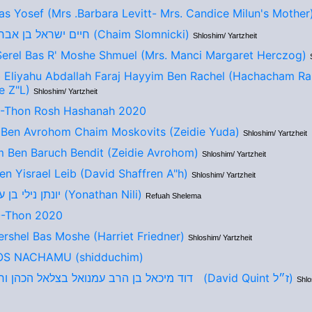
as Yosef (Mrs .Barbara Levitt- Mrs. Candice Milun's Mother
חיים ישראל בן אברהם הכהן (Chaim Slomnicki)
Shloshim/ Yartzheit
erel Bas R' Moshe Shmuel (Mrs. Manci Margaret Herczog)
 Eliyahu Abdallah Faraj Hayyim Ben Rachel (Hachacham Ra
e Z"L)
Shloshim/ Yartzheit
A-Thon Rosh Hashanah 2020
Ben Avrohom Chaim Moskovits (Zeidie Yuda)
Shloshim/ Yartzheit
 Ben Baruch Bendit (Zeidie Avrohom)
Shloshim/ Yartzheit
en Yisrael Leib (David Shaffren A"h)
Shloshim/ Yartzheit
יונתן נילי בן עליזה רוזל (Yonathan Nili)
Refuah Shelema
O-Thon 2020
ershel Bas Moshe (Harriet Friedner)
Shloshim/ Yartzheit
S NACHAMU (shidduchim)
דוד מיכאל בן הרב עמנואל בצלאל הכהן ורינה קוונט (David Quint ז״ל)
Shlo