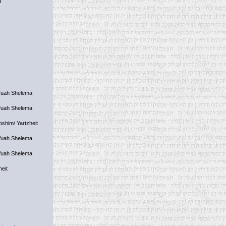
fuah Shelema
fuah Shelema
oshim/ Yartzheit
fuah Shelema
fuah Shelema
heit