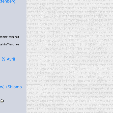
ttenberg
oshim/ Yartzheit
oshim/ Yartzheit
(9 Avril
ow) (Shlomo