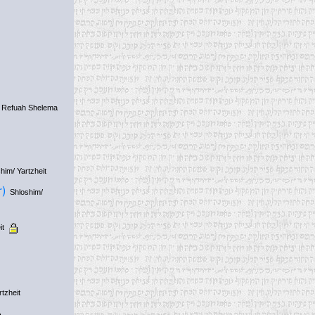
Refuah Shelema
him/ Yartzheit
r)
Shloshim/
it
tzheit